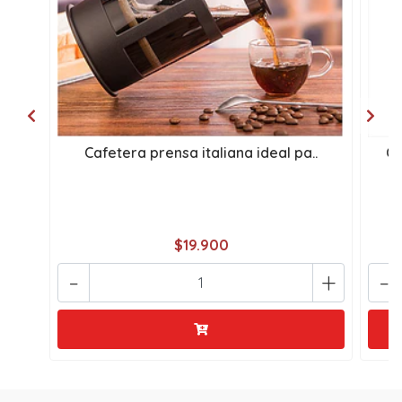
Cafetera prensa italiana ideal pa..
Ca
$19.900
-
+
-