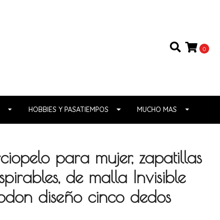
0
HOBBIES Y PASATIEMPOS
MUCHO MAS
ciopelo para mujer, zapatillas
pirables, de malla Invisible
godon diseño cinco dedos