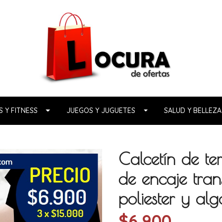
 Y FITNESS
JUEGOS Y JUGUETES
SALUD Y BELLEZA
Calcetín de ter
de encaje trans
poliester y al
$6.900