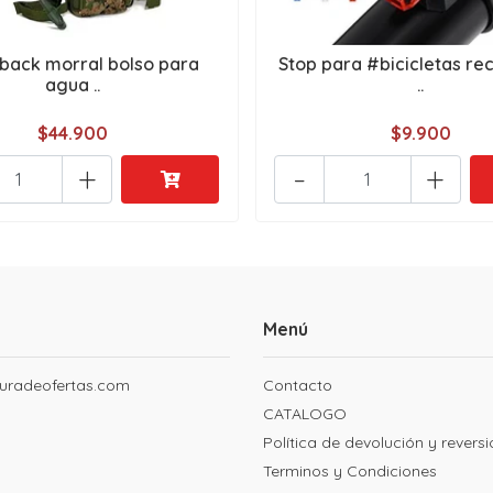
back morral bolso para
Stop para #bicicletas re
agua ..
..
$44.900
$9.900
+
-
+
Menú
uradeofertas.com
Contacto
CATALOGO
Política de devolución y revers
Terminos y Condiciones