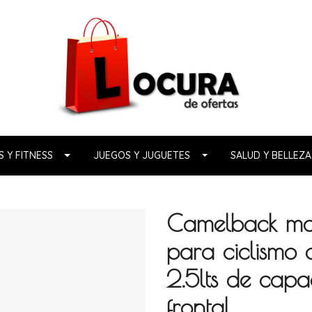
 Y FITNESS
JUEGOS Y JUGUETES
SALUD Y BELLEZA
Camelback moc
para ciclismo 
2.5lts de capa
frontal.