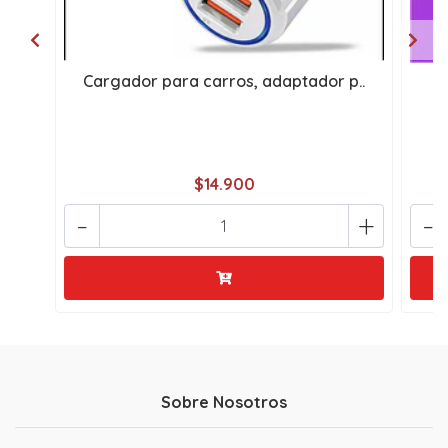
Cargador para carros, adaptador p..
Ca
$14.900
-
+
-
Sobre Nosotros