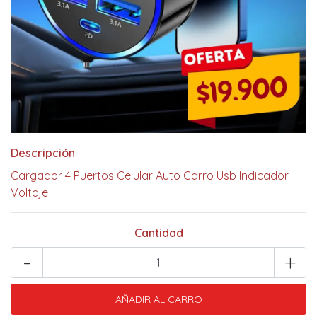
Descripción
Cargador 4 Puertos Celular Auto Carro Usb Indicador
Voltaje
Cantidad
-
+