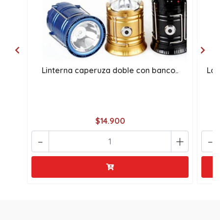
Linterna caperuza doble con banco..
Lám
$14.900
-
+
-