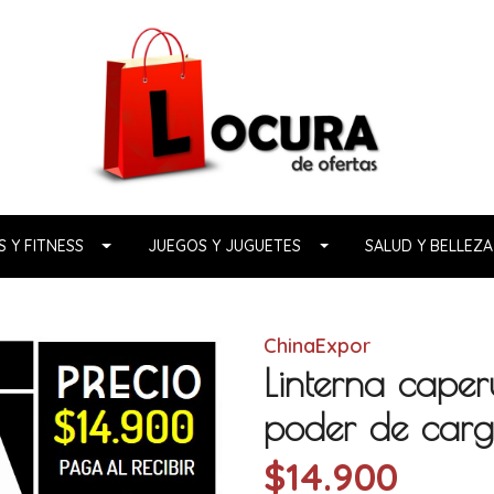
 Y FITNESS
JUEGOS Y JUGUETES
SALUD Y BELLEZA
ChinaExpor
Linterna cape
poder de carga
$14.900