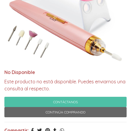
No Disponible
Este producto no está disponible. Puedes enviarnos una
consulta al respecto.
CONTÁCTANOS
CONTINÚA COMPRANDO
Compartir: