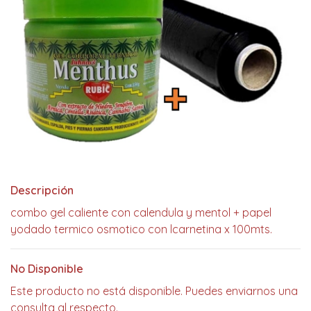
Descripción
combo gel caliente con calendula y mentol + papel
yodado termico osmotico con lcarnetina x 100mts.
No Disponible
Este producto no está disponible. Puedes enviarnos una
consulta al respecto.