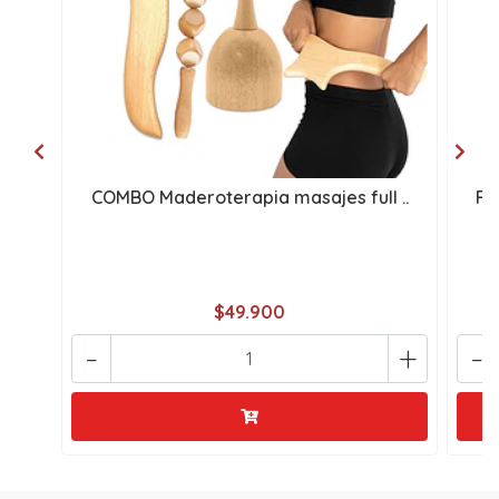
COMBO Maderoterapia masajes full ..
Fa
$49.900
-
+
-