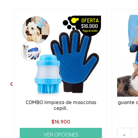
COMBO limpieza de mascotas
guante c
cepill..
$16.900
-
VER OPCIONES