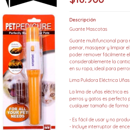
Descripción
Guante Mascotas
Guante multifuncional para 
peinar, masajear y limpiar el
poder remover fácilmente el
considerablemente la cantid
en su ropa, ideal para perro
Lima Pulidora Eléctrica Uña
La lima de uñas eléctrica es
perros y gatos es perfecto 
cualquier tamaño de forma f
- Es fácil de usar y no prod
- Incluye interruptor de en