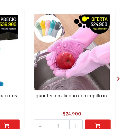
ascotas
guantes en slicona con cepillo in..
g
$24.900
-
+