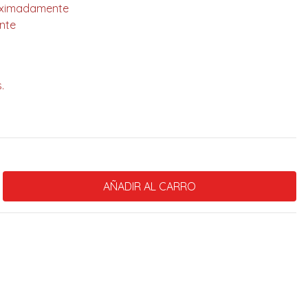
proximadamente
nte
.