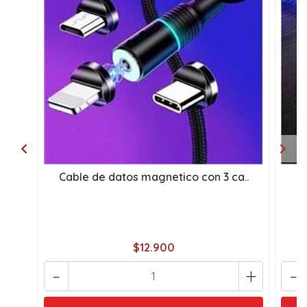
Cable de datos magnetico con 3 ca..
ca
$12.900
-
+
-