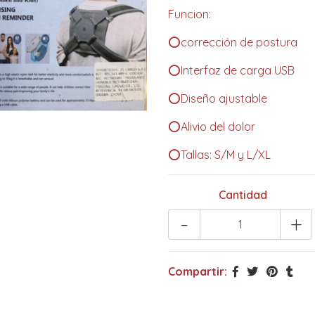
Funcion:
⭕️corrección de postura
⭕️Interfaz de carga USB
⭕️Diseño ajustable
⭕️Alivio del dolor
⭕️Tallas: S/M y L/XL
Cantidad
-
+
Compartir: