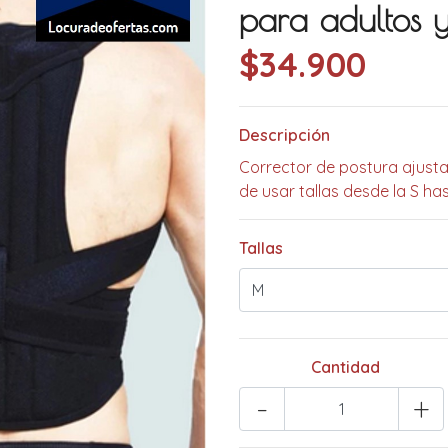
para adultos y
$34.900
Descripción
Corrector de postura ajust
de usar tallas desde la S has
Tallas
Cantidad
-
+