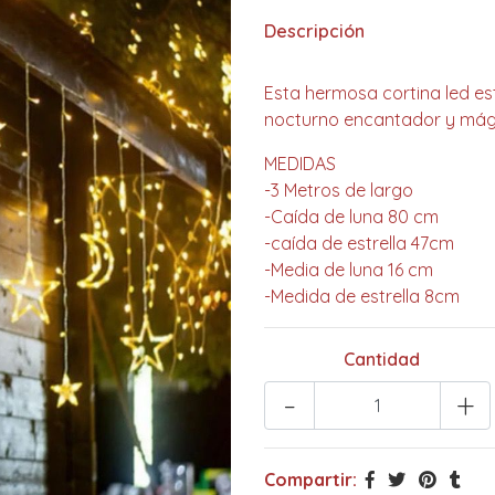
Descripción
Esta hermosa cortina led es
nocturno encantador y mági
MEDIDAS
-3 Metros de largo
-Caída de luna 80 cm
-caída de estrella 47cm
-Media de luna 16 cm
-Medida de estrella 8cm
Cantidad
-
+
Compartir: