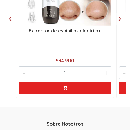
Extractor de espinillas electrico..
e
$34.900
-
+
-
Sobre Nosotros