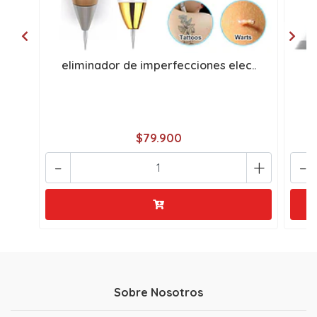
eliminador de imperfecciones elec..
D
$79.900
-
+
-
Sobre Nosotros