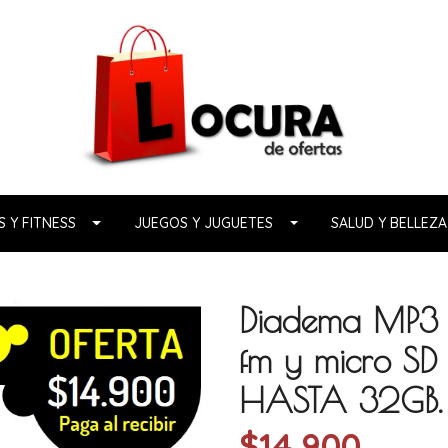
 Y FITNESS
JUEGOS Y JUGUETES
SALUD Y BELLEZA
Diadema MP3 d
fm y micro 
HASTA 32GB.
$14.900