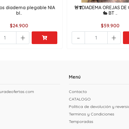
os diadema plegable NIA
🚨❣️DIADEMA OREJAS DE
bl..
🐇 BT ..
$24.900
$59.900
+
-
+
Menú
uradeofertas.com
Contacto
CATALOGO
Política de devolución y revers
Terminos y Condiciones
Temporadas