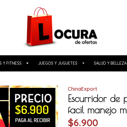
 Y FITNESS
JUEGOS Y JUGUETES
SALUD Y BELLEZA
ChinaExport
Escurridor de 
facil manejo mu
$6.900