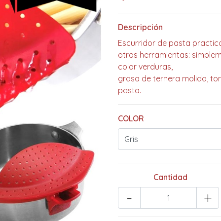
Descripción
Escurridor de pasta practic
otras herramientas: simpleme
colar verduras,
grasa de ternera molida, to
pasta.
COLOR
Cantidad
-
+