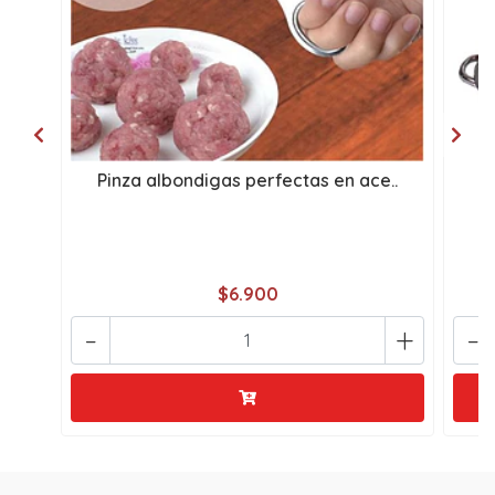
Pinza albondigas perfectas en ace..
CO
$6.900
-
+
-