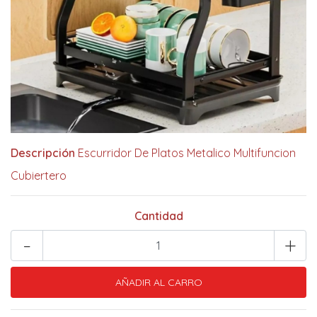
Descripción
Escurridor De Platos Metalico Multifuncion
Cubiertero
Cantidad
-
+