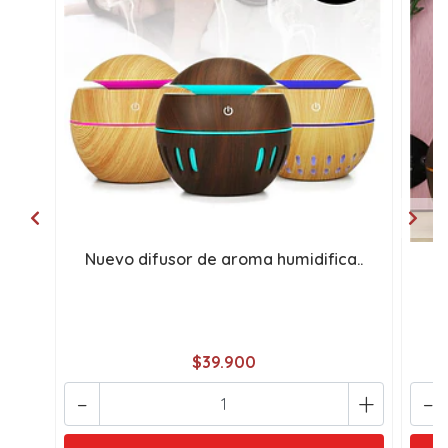
Nuevo difusor de aroma humidifica..
H
$39.900
-
+
-