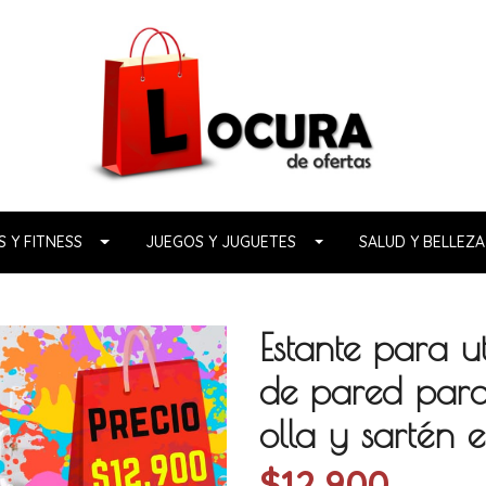
 Y FITNESS
JUEGOS Y JUGUETES
SALUD Y BELLEZA
Estante para u
de pared para 
olla y sartén 
$12.900