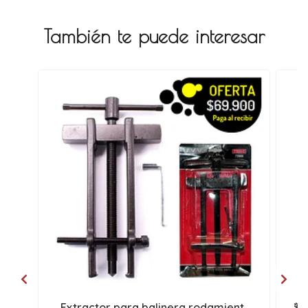
También te puede interesar
Extractor para balinera rodamient..
🚨