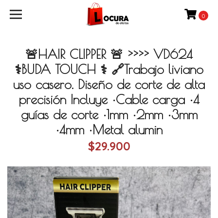
0
🚨HAIR CLIPPER 🚨 >>>> VD624
⚕️BUDA TOUCH ⚕️ 🔗Trabajo liviano
uso casero. Diseño de corte de alta
precisión Incluye •Cable carga •4
guías de corte •1mm •2mm •3mm
•4mm •Metal alumin
$29.900