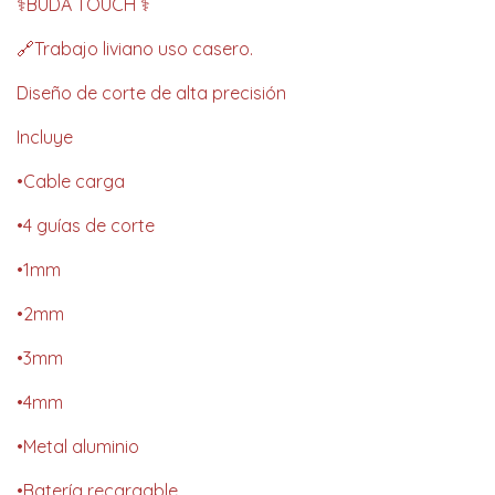
⚕️BUDA TOUCH ⚕️
🔗Trabajo liviano uso casero.
Diseño de corte de alta precisión
Incluye
•Cable carga
•4 guías de corte
•1mm
•2mm
•3mm
•4mm
•Metal aluminio
•Batería recargable