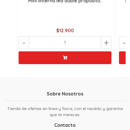
Mini linterna led doble proposito..
Li
$12.900
-
+
-
Sobre Nosotros
Tienda de ofertas en linea y fisica, con el resaldo y garantia
que te mereces.
Contacto