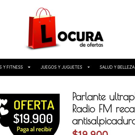
 Y FITNESS
JUEGOS Y JUGUETES
SALUD Y BELLEZA
Parlante ultrap
Radio FM reca
antisalpicadura
$19.900