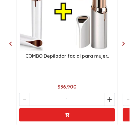
COMBO Depilador facial para mujer..
P
$36.900
-
+
-