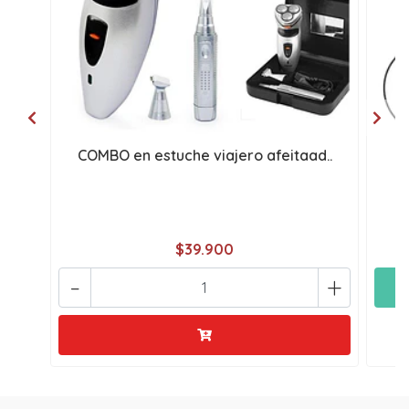
COMBO en estuche viajero afeitaad..
m
$39.900
-
+