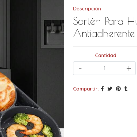
Descripción
Sartén Para H
Antiadherente
Cantidad
-
+
Compartir: