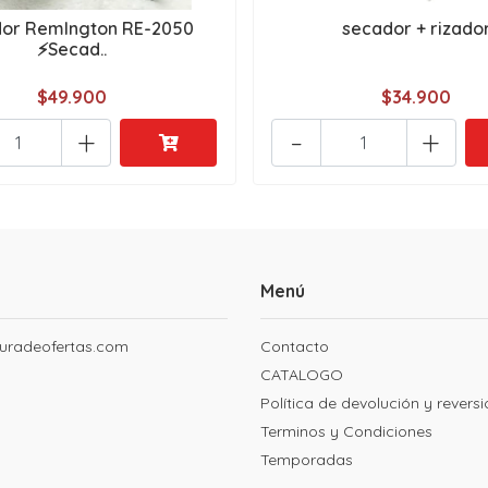
or Remlngton RE-2050
secador + rizado
⚡Secad..
$49.900
$34.900
+
-
+
Menú
uradeofertas.com
Contacto
CATALOGO
Política de devolución y revers
Terminos y Condiciones
Temporadas