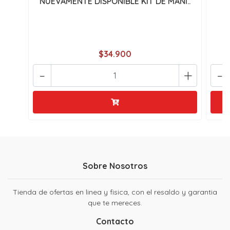
NUEVAMENTE DISPONIBLE KIT DE MANI..
C
$34.900
-
+
-
Sobre Nosotros
Tienda de ofertas en linea y fisica, con el resaldo y garantia
que te mereces.
Contacto