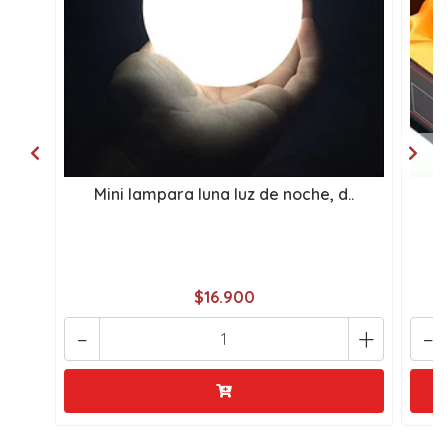
Mini lampara luna luz de noche, d..
S
$16.900
-
+
-