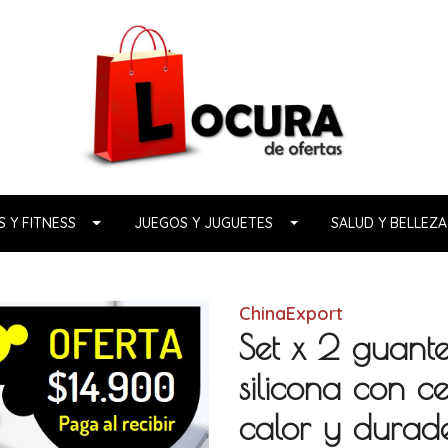
 Y FITNESS
JUEGOS Y JUGUETES
SALUD Y BELLEZA
ChinaExport
Set x 2 guante
silicona con ce
calor y durade