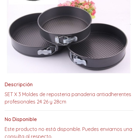
Descripción
SET X 3 Moldes de reposteria panaderia antiadherentes
profesionales 24 26 y 28cm
No Disponible
Este producto no está disponible. Puedes enviarnos una
consulta al respecto.