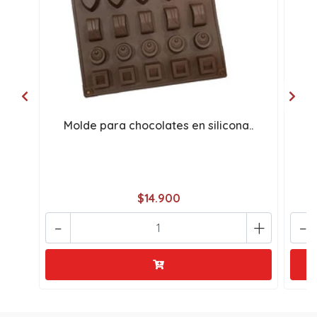
Molde para chocolates en silicona..
M
$14.900
-
+
-