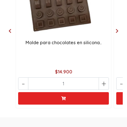
Molde para chocolates en silicona..
M
$14.900
-
+
-