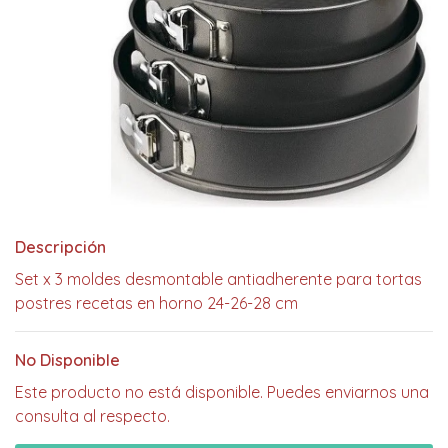
Descripción
Set x 3 moldes desmontable antiadherente para tortas
postres recetas en horno 24-26-28 cm
No Disponible
Este producto no está disponible. Puedes enviarnos una
consulta al respecto.