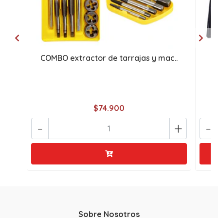
COMBO extractor de tarrajas y mac..
s
$74.900
-
+
-
Sobre Nosotros