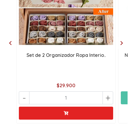
Set de 2 Organizador Ropa Interio..
NU
$29.900
-
+