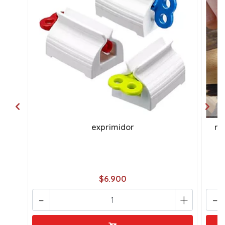
exprimidor
ra
$6.900
-
+
-