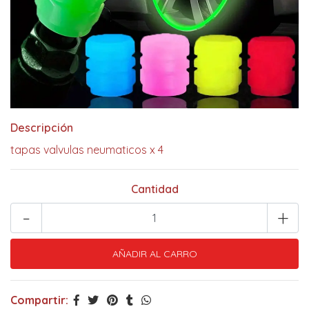
Descripción
tapas valvulas neumaticos x 4
Cantidad
-
+
Compartir: