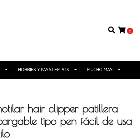
0
HOBBIES Y PASATIEMPOS
MUCHO MAS
ilar hair clipper patillera
argable tipo pen fácil de usa
ilo