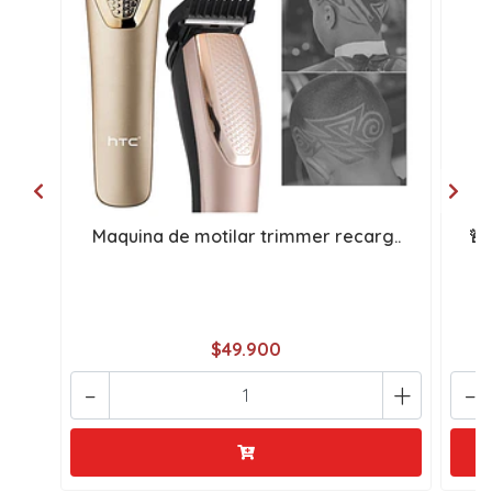
Maquina de motilar trimmer recarg..
🚨
$49.900
-
+
-