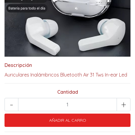
Descripción
Auriculares Inalámbricos Bluetooth Air 31 Tws In-ear Led
Cantidad
-
+