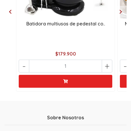
Batidora multiusos de pedestal co..
Me
$179.900
-
+
-
Sobre Nosotros