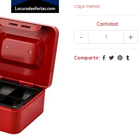
caja menor
Cantidad
-
+
Compartir: