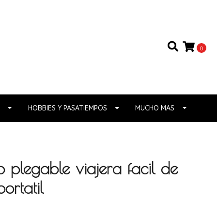
0
HOBBIES Y PASATIEMPOS
MUCHO MAS
o plegable viajera facil de
ortatil