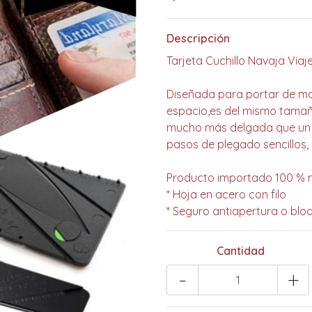
Descripción
Tarjeta Cuchillo Navaja Viaj
Diseñada para portar de man
espacio,es del mismo tamaño 
mucho más delgada que un cu
pasos de plegado sencillos, si
Producto importado 100 % 
* Hoja en acero con filo
* Seguro antiapertura o blo
Cantidad
-
+