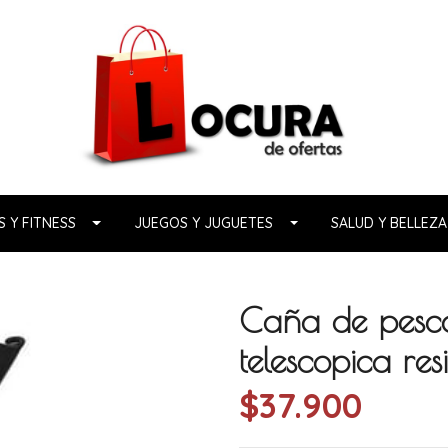
 Y FITNESS
JUEGOS Y JUGUETES
SALUD Y BELLEZA
Caña de pesca 
telescopica res
$37.900