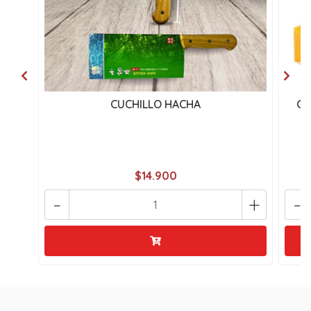
CUCHILLO HACHA
Co
$14.900
-
+
-