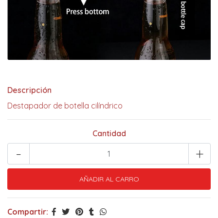
Descripción
Destapador de botella cilíndrico
Cantidad
-
+
Compartir: