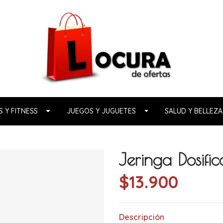
 Y FITNESS
JUEGOS Y JUGUETES
SALUD Y BELLEZA
Jeringa Dosifi
$13.900
Descripción