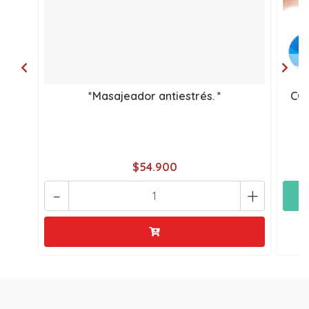
*Masajeador antiestrés. *
COM
$54.900
-
+