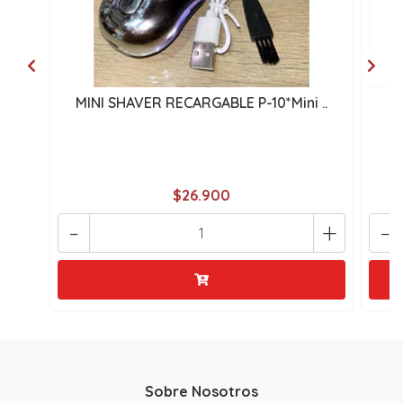
MINI SHAVER RECARGABLE P-10*Mini ..
A
$26.900
-
+
-
Sobre Nosotros